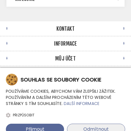
KONTAKT
INFORMACE
MŮJ ÚČET
NEWSLETTER
SOUHLAS SE SOUBORY COOKIE
POUŽÍVÁME COOKIES, ABYCHOM VÁM ZLEPŠILI ZÁŽITEK.
POUŽÍVÁNÍM A DALŠÍM PROCHÁZENÍM TÉTO WEBOVÉ
STRÁNKY S TÍM SOUHLASÍTE.
DALŠÍ INFORMACE
PŘIZPŮSOBIT
Copyright © 2026 Argutec, s.r.o. - Průmyslové počítače.
Přijmout
Odmítnout
Všechna práva vyhrazena.