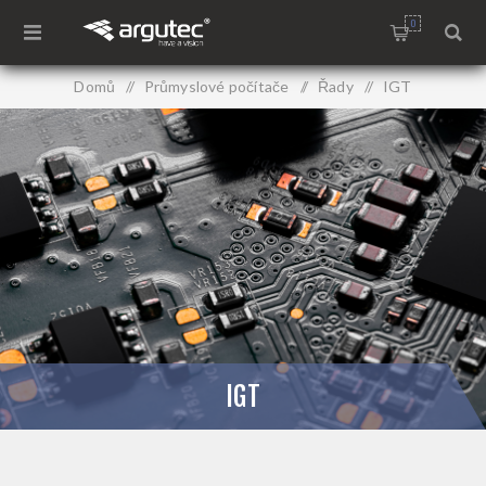
0
Domů
/
Průmyslové počítače
/
Řady
/
IGT
IGT