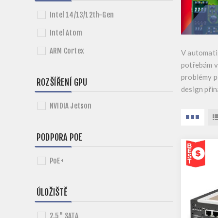
Intel 14/13/12th-Gen
Intel Atom
ARM Cortex
V automati
potřebám v
problémy p
ROZŠÍŘENÍ GPU
design při
NVIDIA Jetson
PODPORA POE
PoE+
ÚLOŽIŠTĚ
2.5" SATA