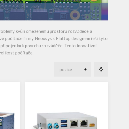
 problémy kvůli omezenému prostoru rozváděče a
vé počítače firmy Neousys s Flattop designem řeší tyto
 připojením k povrchu rozváděče. Tento inovativní
velikost počítače.