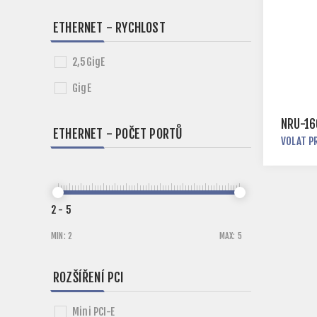
ETHERNET - RYCHLOST
2,5GigE
GigE
NRU-16
ETHERNET - POČET PORTŮ
VOLAT P
2
-
5
MIN:
2
MAX:
5
ROZŠÍŘENÍ PCI
Mini PCI-E