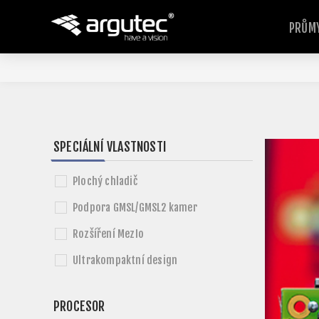
PRŮMY
SPECIÁLNÍ VLASTNOSTI
Plochý chladič
Podpora GMSL/GMSL2 kamer
Rozšíření MezIo
Ultrakompaktní design
PROCESOR