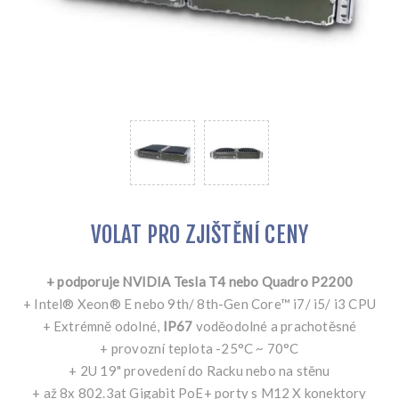
VOLAT PRO ZJIŠTĚNÍ CENY
+ podporuje NVIDIA Tesla T4 nebo Quadro P2200
+ Intel® Xeon® E nebo 9th/ 8th-Gen Core™ i7/ i5/ i3 CPU
+ Extrémně odolné,
IP67
voděodolné a prachotěsné
+ provozní teplota -25°C ~ 70°C
+ 2U 19" provedení do Racku nebo na stěnu
+ až 8x 802.3at Gigabit PoE+ porty s M12 X konektory