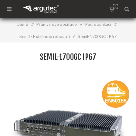
0
Domů
/
Průmyslové počítače
/
Podle aplikací
/
Semil - Extrémně robustní
/
Semil-1700GC IP67
SEMIL-1700GC IP67