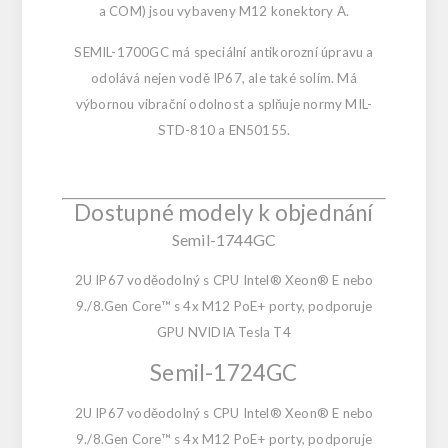
a COM) jsou vybaveny M12 konektory A.
SEMIL-1700GC má speciální antikorozní úpravu a
odolává nejen vodě IP67, ale také solím. Má
výbornou vibrační odolnost a splňuje normy MIL-
STD-810 a EN50155.
Dostupné modely k objednání
Semil-1744GC
2U IP67 voděodolný s CPU Intel® Xeon® E nebo
9./8.Gen Core™ s 4x M12 PoE+ porty, podporuje
GPU NVIDIA Tesla T4
Semil-1724GC
2U IP67 voděodolný s CPU Intel® Xeon® E nebo
9./8.Gen Core™ s 4x M12 PoE+ porty, podporuje