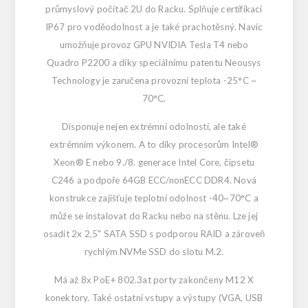
průmyslový počítač 2U do Racku. Splňuje certifikaci
IP67 pro voděodolnost a je také prachotěsný. Navíc
umožňuje provoz GPU NVIDIA Tesla T4 nebo
Quadro P2200 a díky speciálnímu patentu Neousys
Technology je zaručena provozní teplota -25°C ~
70°C.
Disponuje nejen extrémní odolností, ale také
extrémním výkonem. A to díky procesorům Intel®
Xeon® E nebo 9./8. generace Intel Core, čipsetu
C246 a podpoře 64GB ECC/nonECC DDR4. Nová
konstrukce zajišťuje teplotní odolnost -40~70°C a
může se instalovat do Racku nebo na stěnu. Lze jej
osadit 2x 2,5" SATA SSD s podporou RAID a zároveň
rychlým NVMe SSD do slotu M.2.
Má až 8x PoE+ 802.3at porty zakončeny M12 X
konektory. Také ostatní vstupy a výstupy (VGA, USB