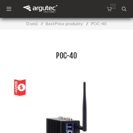
0
Domů
/
BestPrice produkty
/
POC-40
POC-40