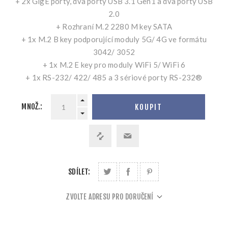
+ 2x GigE porty, dva porty USB 3.1 Gen1 a dva porty USB
2.0
+ Rozhraní M.2 2280 M key SATA
+ 1x M.2 B key podporující moduly 5G/ 4G ve formátu
3042/ 3052
+ 1x M.2 E key pro moduly WiFi 5/ WiFi 6
+ 1x RS-232/ 422/ 485 a 3 sériové porty RS-232®
MNOŽ.:
KOUPIT
SDÍLET:
ZVOLTE ADRESU PRO DORUČENÍ