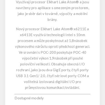
Využívají procesor Elkhart Lake Atom® a jsou
navrženy pro aplikace s omezeným prostorem,
jako je sběr dat v továrně, výpočty a mobilní
brány.
Nový procesor Elkhart Lake Atom® x6211E a
x6413E využívá technologii Intel s 10nm
procesem a může poskytnout až 1,8násobek
výkonového nárůstu oproti předchozí generaci.
Ve srovnání s POC-200 poskytuje POC-40
výpočetní výkon 1,9násobek při pouhé
poloviční velikosti. Obsahuje obecná I/O
rozhraní, jako jsou dva GigE porty, čtyři porty
USB 3.1 Gen1/ 2.0, čtyři sériové porty COM a
volitelná izolovaná digitální I/O pro
průmyslovou komunikaci/ovládání.
Dostupné modely