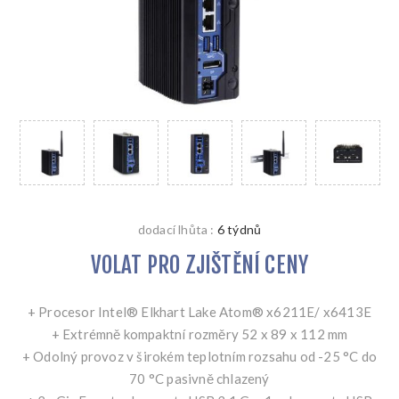
dodací lhůta :
6 týdnů
VOLAT PRO ZJIŠTĚNÍ CENY
+ Procesor Intel® Elkhart Lake Atom® x6211E/ x6413E
+ Extrémně kompaktní rozměry 52 x 89 x 112 mm
+ Odolný provoz v širokém teplotním rozsahu od -25 °C do
70 °C pasivně chlazený