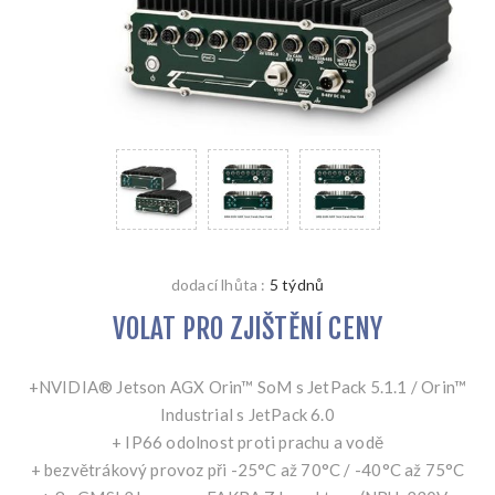
dodací lhůta :
5 týdnů
VOLAT PRO ZJIŠTĚNÍ CENY
+NVIDIA® Jetson AGX Orin™ SoM s JetPack 5.1.1 / Orin™
Industrial s JetPack 6.0
+ IP66 odolnost proti prachu a vodě
+ bezvětrákový provoz při -25°C až 70°C / -40°C až 75°C