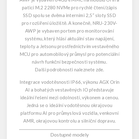
paticí M.2 2280 NVMe pro rychlé čtení/zápis
SSD spolu se dvěma interními 2,5“ sloty SSD
pro rozšíření úložiště. A konečně, NRU-230V-
AWP je vybaven portem pro monitorování
systému, který hlásí aktuální stav napájení,
teploty a Jetsonu prostřednictvím vestavěného
MCU pro automobilový průmysl pro potenciální
návrh funkční bezpečnosti systému.
Další podrobnosti naleznete zde.
Integrace vodotěsnosti IP66, výkonu AGX Orin
AI a bohatých vestavěných IO představuje
ideální řešení mezi odolností, výkonem a cenou.
Jedná se o ideální vodotěsnou okrajovou
platformu AI pro průmyslová vozidla, venkovní
AMR, okrajovou kontrolu a silniční dopravu.
Dostupné modely