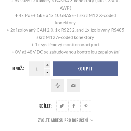
+ 8x GMSL2 kamery s FAKRA Z konektory (NRU-230V-
AWP)
+ 4x PoE+ GbE a1x 10GBASE-T skrz M12 X-coded
konektory
+ 2x izolovaný CAN 2.0, 1x RS232, and 1x izolovaný RS485
skrz M12 A-coded konektory
+ 1x systémový monitorovací port
+ 8V až 48V DC se zabudovanou kontrolou zapalování
MNOŽ.:
KOUPIT
SDÍLET:
ZVOLTE ADRESU PRO DORUČENÍ