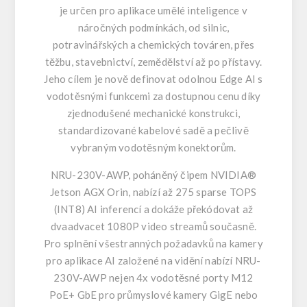
je určen pro aplikace umělé inteligence v
náročných podmínkách, od silnic,
potravinářských a chemických továren, přes
těžbu, stavebnictví, zemědělství až po přístavy.
Jeho cílem je nově definovat odolnou Edge AI s
vodotěsnými funkcemi za dostupnou cenu díky
zjednodušené mechanické konstrukci,
standardizované kabelové sadě a pečlivě
vybraným vodotěsným konektorům.
NRU-230V-AWP, poháněný čipem NVIDIA®
Jetson AGX Orin, nabízí až 275 sparse TOPS
(INT8) AI inferencí a dokáže překódovat až
dvaadvacet 1080P video streamů současně.
Pro splnění všestranných požadavků na kamery
pro aplikace AI založené na vidění nabízí NRU-
230V-AWP nejen 4x vodotěsné porty M12
PoE+ GbE pro průmyslové kamery GigE nebo