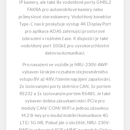
IP kamery, ale také 8x vodotěsné porty GMSL2
FAKRA pro automobilové kamery nebo
průmyslové stereokamery. Vodotěsný konektor
Type-C navíc poskytuje výstup 4K DisplayPort
pro aplikace ADAS zahrnující prostorové
zobrazení v reálném čase. K dispozici je také
vodotěsný port 10GbE pro vysokorychlostní
datovou komunikaci.
Pro nasazení ve vozidle je NRU-230V-AWP
vybaven širokým rozsahem stejnosměrného
vstupu 8V až 48V, řízením napájení zapalování,
2x izolovanými porty sběrnice CAN, 1x portem
RS232 a 1x izolovaným portem RS485. Je také
vybaven dvěma zásuvkami mini-PCIe pro
moduly CAN/ COM/ WiFi a jednou zásuvkou
M.2 B-key pro modul mobilní komunikace 4G
LTE/ 5G NR. Pokud jde o úložiště, NRU-230V-
AWP je vybaven 64GB eMMC na modulu Orin a